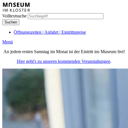
Direkt
zum
Inhalt
Volltextsuche
Öffnungszeiten | Anfahrt | Eintrittspreise
Meta
Menü
Hauptnavigation
An jedem ersten Samstag im Monat ist der Eintritt ins Museum frei!
(Mobile)
Hier geht's zu unseren kommenden Veranstaltungen
.