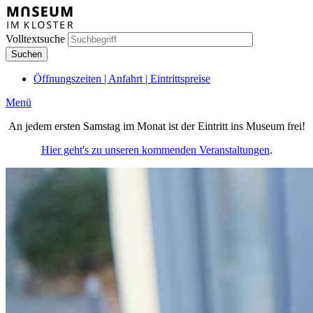
Direkt
zum
Inhalt
Volltextsuche
Öffnungszeiten | Anfahrt | Eintrittspreise
Meta
Menü
Hauptnavigation
An jedem ersten Samstag im Monat ist der Eintritt ins Museum frei!
(Mobile)
Hier geht's zu unseren kommenden Veranstaltungen
.