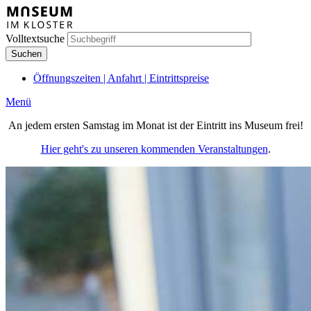
Direkt
zum
Inhalt
Volltextsuche
Öffnungszeiten | Anfahrt | Eintrittspreise
Meta
Menü
Hauptnavigation
An jedem ersten Samstag im Monat ist der Eintritt ins Museum frei!
(Mobile)
Hier geht's zu unseren kommenden Veranstaltungen
.