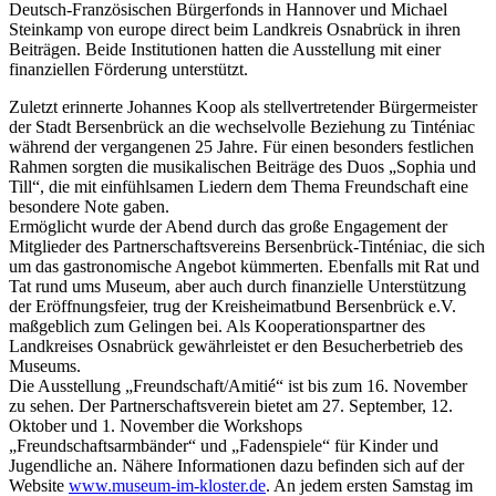
Deutsch-Französischen Bürgerfonds in Hannover und Michael
Steinkamp von europe direct beim Landkreis Osnabrück in ihren
Beiträgen. Beide Institutionen hatten die Ausstellung mit einer
finanziellen Förderung unterstützt.
Zuletzt erinnerte Johannes Koop als stellvertretender Bürgermeister
der Stadt Bersenbrück an die wechselvolle Beziehung zu Tinténiac
während der vergangenen 25 Jahre. Für einen besonders festlichen
Rahmen sorgten die musikalischen Beiträge des Duos „Sophia und
Till“, die mit einfühlsamen Liedern dem Thema Freundschaft eine
besondere Note gaben.
Ermöglicht wurde der Abend durch das große Engagement der
Mitglieder des Partnerschaftsvereins Bersenbrück-Tinténiac, die sich
um das gastronomische Angebot kümmerten. Ebenfalls mit Rat und
Tat rund ums Museum, aber auch durch finanzielle Unterstützung
der Eröffnungsfeier, trug der Kreisheimatbund Bersenbrück e.V.
maßgeblich zum Gelingen bei. Als Kooperationspartner des
Landkreises Osnabrück gewährleistet er den Besucherbetrieb des
Museums.
Die Ausstellung „Freundschaft/Amitié“ ist bis zum 16. November
zu sehen. Der Partnerschaftsverein bietet am 27. September, 12.
Oktober und 1. November die Workshops
„Freundschaftsarmbänder“ und „Fadenspiele“ für Kinder und
Jugendliche an. Nähere Informationen dazu befinden sich auf der
Website
www.museum-im-kloster.de
. An jedem ersten Samstag im