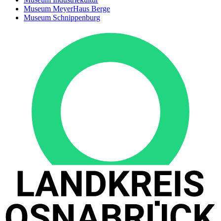
Museum MeyerHaus Berge
Museum Schnippenburg