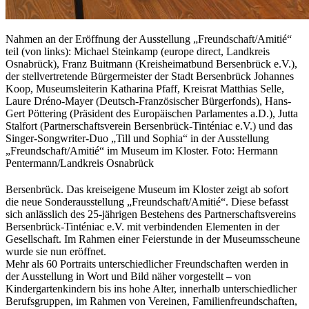
Nahmen an der Eröffnung der Ausstellung „Freundschaft/Amitié“
teil (von links): Michael Steinkamp (europe direct, Landkreis
Osnabrück), Franz Buitmann (Kreisheimatbund Bersenbrück e.V.),
der stellvertretende Bürgermeister der Stadt Bersenbrück Johannes
Koop, Museumsleiterin Katharina Pfaff, Kreisrat Matthias Selle,
Laure Dréno-Mayer (Deutsch-Französischer Bürgerfonds), Hans-
Gert Pöttering (Präsident des Europäischen Parlamentes a.D.), Jutta
Stalfort (Partnerschaftsverein Bersenbrück-Tinténiac e.V.) und das
Singer-Songwriter-Duo „Till und Sophia“ in der Ausstellung
„Freundschaft/Amitié“ im Museum im Kloster. Foto: Hermann
Pentermann/Landkreis Osnabrück
Bersenbrück. Das kreiseigene Museum im Kloster zeigt ab sofort
die neue Sonderausstellung „Freundschaft/Amitié“. Diese befasst
sich anlässlich des 25-jährigen Bestehens des Partnerschaftsvereins
Bersenbrück-Tinténiac e.V. mit verbindenden Elementen in der
Gesellschaft. Im Rahmen einer Feierstunde in der Museumsscheune
wurde sie nun eröffnet.
Mehr als 60 Portraits unterschiedlicher Freundschaften werden in
der Ausstellung in Wort und Bild näher vorgestellt – von
Kindergartenkindern bis ins hohe Alter, innerhalb unterschiedlicher
Berufsgruppen, im Rahmen von Vereinen, Familienfreundschaften,