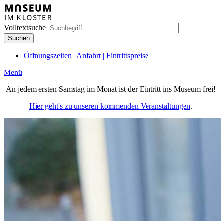
Direkt
zum
Inhalt
Volltextsuche
Öffnungszeiten | Anfahrt | Eintrittspreise
Meta
Menü
Hauptnavigation
An jedem ersten Samstag im Monat ist der Eintritt ins Museum frei!
(Mobile)
Hier geht's zu unseren kommenden Veranstaltungen
.