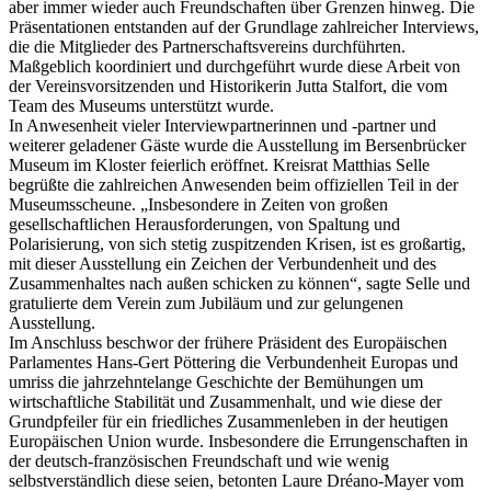
aber immer wieder auch Freundschaften über Grenzen hinweg. Die
Präsentationen entstanden auf der Grundlage zahlreicher Interviews,
die die Mitglieder des Partnerschaftsvereins durchführten.
Maßgeblich koordiniert und durchgeführt wurde diese Arbeit von
der Vereinsvorsitzenden und Historikerin Jutta Stalfort, die vom
Team des Museums unterstützt wurde.
In Anwesenheit vieler Interviewpartnerinnen und -partner und
weiterer geladener Gäste wurde die Ausstellung im Bersenbrücker
Museum im Kloster feierlich eröffnet. Kreisrat Matthias Selle
begrüßte die zahlreichen Anwesenden beim offiziellen Teil in der
Museumsscheune. „Insbesondere in Zeiten von großen
gesellschaftlichen Herausforderungen, von Spaltung und
Polarisierung, von sich stetig zuspitzenden Krisen, ist es großartig,
mit dieser Ausstellung ein Zeichen der Verbundenheit und des
Zusammenhaltes nach außen schicken zu können“, sagte Selle und
gratulierte dem Verein zum Jubiläum und zur gelungenen
Ausstellung.
Im Anschluss beschwor der frühere Präsident des Europäischen
Parlamentes Hans-Gert Pöttering die Verbundenheit Europas und
umriss die jahrzehntelange Geschichte der Bemühungen um
wirtschaftliche Stabilität und Zusammenhalt, und wie diese der
Grundpfeiler für ein friedliches Zusammenleben in der heutigen
Europäischen Union wurde. Insbesondere die Errungenschaften in
der deutsch-französischen Freundschaft und wie wenig
selbstverständlich diese seien, betonten Laure Dréano-Mayer vom